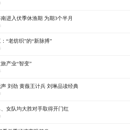
3
起海南进入伏季休渔期 为期3个半月
6
：“老纺织”的“新脉搏”
5
旅产业“智变”
5
声 刘劲 黄薇王计兵 刘琳品读经典
8
男、女队均大胜对手取得开门红
3