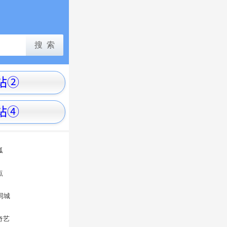
狐
点
8同城
奇艺