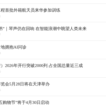
工程首批外籍航天员来华参加训练
1
书”｜琴声仍在回响 在智能浪潮中眺望人类未来
7
地拥抱AI问诊
3
2026年开行突破2000列 占全国总量近三成
6
览会5月28日将在天津举办
6
五购物节”将于4月30日启动