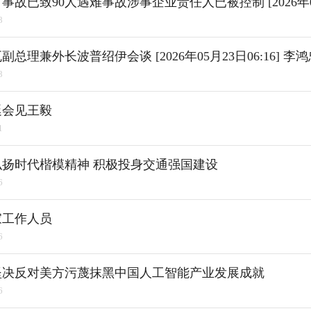
8
8
廷会见王毅
1
扬时代楷模精神 积极投身交通强国建设
6
家工作人员
6
坚决反对美方污蔑抹黑中国人工智能产业发展成就
6