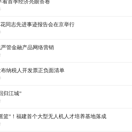
个字看首季经济亮眼答卷
5
杏花同志先进事迹报告会在京举行
8
规严管金融产品网络营销
2
发布纳税人开发票正负面清单
8
回归江城”
2
摇篮”！福建首个大型无人机人才培养基地落成
2