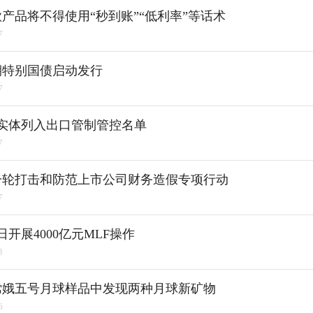
产品将不得使用“秒到账”“低利率”等话术
7
期特别国债启动发行
7
实体列入出口管制管控名单
7
一轮打击和防范上市公司财务造假专项行动
7
日开展4000亿元MLF操作
3
嫦娥五号月球样品中发现两种月球新矿物
6