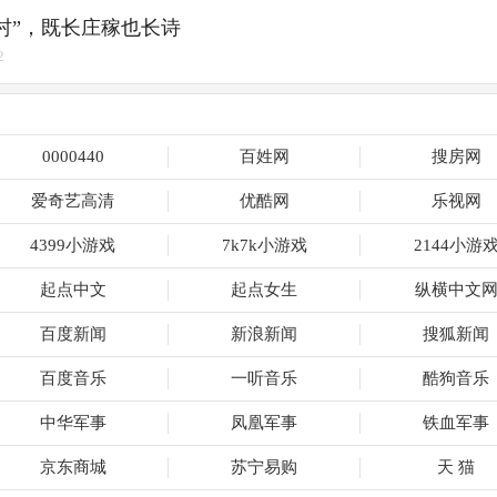
村”，既长庄稼也长诗
2
0000440
百姓网
搜房网
爱奇艺高清
优酷网
乐视网
4399小游戏
7k7k小游戏
2144小游
起点中文
起点女生
纵横中文
百度新闻
新浪新闻
搜狐新闻
百度音乐
一听音乐
酷狗音乐
中华军事
凤凰军事
铁血军事
京东商城
苏宁易购
天 猫