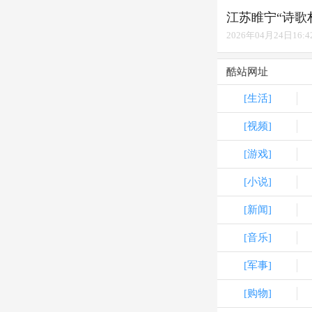
江苏睢宁“诗歌
2026年04月24日16:4
酷站网址
[生活]
[视频]
[游戏]
[小说]
[新闻]
[音乐]
[军事]
[购物]